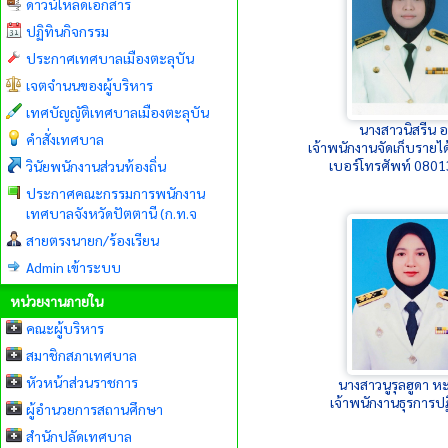
ดาวน์โหลดเอกสาร
ปฏิทินกิจกรรม
ประกาศเทศบาลเมืองตะลุบัน
เจตจำนนของผู้บริหาร
เทศบัญญัติเทศบาลเมืองตะลุบัน
นางสาวนิสรีน อ
คำสั่งเทศบาล
เจ้าพนักงานจัดเก็บราย
เบอร์โทรศัพท์ 080
วินัยพนักงานส่วนท้องถิ่น
ประกาศคณะกรรมการพนักงาน
เทศบาลจังหวัดปัตตานี (ก.ท.จ
สายตรงนายก/ร้องเรียน
Admin เข้าระบบ
หน่วยงานภายใน
คณะผู้บริหาร
สมาชิกสภาเทศบาล
หัวหน้าส่วนราชการ
นางสาวนูรุลฮูดา ห
เจ้าพนักงานธุรการปฏ
ผู้อำนวยการสถานศึกษา
สำนักปลัดเทศบาล