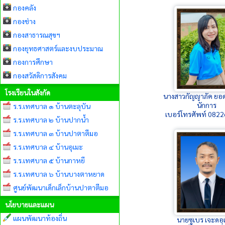
กองคลัง
กองช่าง
กองสาธารณสุขฯ
กองยุทธศาสตร์และงบประมาณ
กองการศึกษา
กองสวัสดิการสังคม
โรงเรียนในสังกัด
นางสาวกัญญาภัค ยอ
นักการ
ร.ร.เทศบาล ๑ บ้านตะลุบัน
เบอร์โทรศัพท์ 082
ร.ร.เทศบาล ๒ บ้านปากน้ำ
ร.ร.เทศบาล ๓ บ้านปาตาตีมอ
ร.ร.เทศบาล ๔ บ้านอุเมะ
ร.ร.เทศบาล ๕ บ้านกาหยี
ร.ร.เทศบาล ๖ บ้านบางตาหยาด
ศูนย์พัฒนาเด็กเล็กบ้านปาตาตีมอ
นโยบายและแผน
แผนพัฒนาท้องถิ่น
นายซูเบร เจะดอ