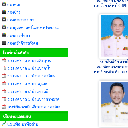
กองคลัง
เบอร์โทรศัพท์ 089
กองช่าง
กองสาธารณสุขฯ
กองยุทธศาสตร์และงบประมาณ
กองการศึกษา
กองสวัสดิการสังคม
โรงเรียนในสังกัด
ร.ร.เทศบาล ๑ บ้านตะลุบัน
นายสิทธิชัย สวามิภ
สมาชิกสภาเทศบาล
ร.ร.เทศบาล ๒ บ้านปากน้ำ
เบอร์โทรศัพท์ 080
ร.ร.เทศบาล ๓ บ้านปาตาตีมอ
ร.ร.เทศบาล ๔ บ้านอุเมะ
ร.ร.เทศบาล ๕ บ้านกาหยี
ร.ร.เทศบาล ๖ บ้านบางตาหยาด
ศูนย์พัฒนาเด็กเล็กบ้านปาตาตีมอ
นโยบายและแผน
แผนพัฒนาท้องถิ่น