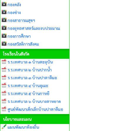
กองคลัง
กองช่าง
กองสาธารณสุขฯ
กองยุทธศาสตร์และงบประมาณ
กองการศึกษา
กองสวัสดิการสังคม
โรงเรียนในสังกัด
ร.ร.เทศบาล ๑ บ้านตะลุบัน
ร.ร.เทศบาล ๒ บ้านปากน้ำ
ร.ร.เทศบาล ๓ บ้านปาตาตีมอ
ร.ร.เทศบาล ๔ บ้านอุเมะ
ร.ร.เทศบาล ๕ บ้านกาหยี
ร.ร.เทศบาล ๖ บ้านบางตาหยาด
ศูนย์พัฒนาเด็กเล็กบ้านปาตาตีมอ
นโยบายและแผน
แผนพัฒนาท้องถิ่น