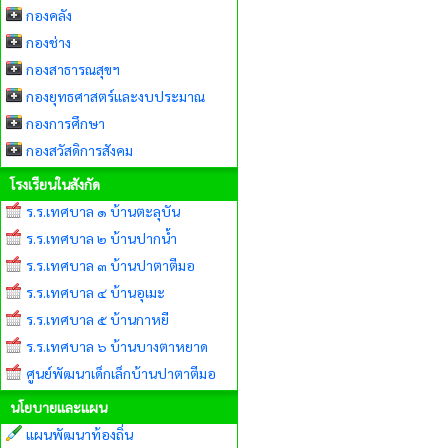
กองคลัง
กองช่าง
กองสาธารณสุขฯ
กองยุทธศาสตร์และงบประมาณ
กองการศึกษา
กองสวัสดิการสังคม
โรงเรียนในสังกัด
ร.ร.เทศบาล ๑ บ้านตะลุบัน
ร.ร.เทศบาล ๒ บ้านปากน้ำ
ร.ร.เทศบาล ๓ บ้านปาตาตีมอ
ร.ร.เทศบาล ๔ บ้านอุเมะ
ร.ร.เทศบาล ๕ บ้านกาหยี
ร.ร.เทศบาล ๖ บ้านบางตาหยาด
ศูนย์พัฒนาเด็กเล็กบ้านปาตาตีมอ
นโยบายและแผน
แผนพัฒนาท้องถิ่น