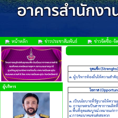
หน้าหลัก
ข่าวประชาสัมพันธ์
ข่าวจัดซื้อ-จัด
จุดแข็ง (Strenghs
๑. ผู้บริหารท้องถิ่นให้ความสำคั
ผู้บริหาร
โอกาส (Opportunit
๑. เป็นนโยบายที่รัฐบาลให้ความ
๒. การเกษตรเป็นสาขาการผลิตที
๓.พื้นที่อุดมสมบูรณ์ เหมาะแก่
๔.การคมนาคมขนส่งสะดวก