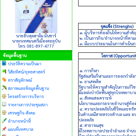
จุดแข็ง (Strenghs)
๑. ผู้บริหารท้องถิ่นให้ความสำคั
นายอับดุลฮาลิม มินซาร์
๒. เป็นภารกิจ/อำนาจหน้าที่ต
นายกเทศมนตรีเมืองตะลุบัน
๓. มีแบบประมาณในการดำเนินก
โทร. 081-897-4777
ข้อมูลพื้นฐาน
โอกาส (Opportunit
ประวัติความเป็นมา
๑. การกีฬา
วิสัยทัศน์/ยุทธศาสตร์
รัฐส่งเสริมกีฬาและการออกกำลัง
ตราสัญลักษณ์
๒. ยาเสพติด
รัฐบาลให้ความสำคัญในการแก้ไ
สภาพและข้อมูลพื้นฐาน
มีแหล่งบำบัดฟื้นฟูทุกโรงพยาบา
โครงสร้างการบริหาร
๓. สังคมสงเคราะห์
นโยบายและกระจายอำนาจสู่ท้องถ
รายงานการประชุมสภา
๔. ความปลอดภัยในชีวิตและทรัพ
เศรษฐกิจ-สังคม
ในตำบลมีสายตรวจตำบล และ อ
ปลอดภัย
อำนาจหน้าที่
๕. สาธารณสุข
แผนที่เทศบาล
มีโรงพยาบาลประจำอำเภอ จำนวน