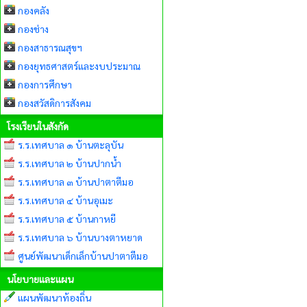
กองคลัง
กองช่าง
กองสาธารณสุขฯ
กองยุทธศาสตร์และงบประมาณ
กองการศึกษา
กองสวัสดิการสังคม
โรงเรียนในสังกัด
ร.ร.เทศบาล ๑ บ้านตะลุบัน
ร.ร.เทศบาล ๒ บ้านปากน้ำ
ร.ร.เทศบาล ๓ บ้านปาตาตีมอ
ร.ร.เทศบาล ๔ บ้านอุเมะ
ร.ร.เทศบาล ๕ บ้านกาหยี
ร.ร.เทศบาล ๖ บ้านบางตาหยาด
ศูนย์พัฒนาเด็กเล็กบ้านปาตาตีมอ
นโยบายและแผน
แผนพัฒนาท้องถิ่น