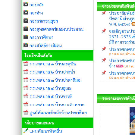
ปัตตานี ผ่านร
กองคลัง
ข่าวประชาสัมพันธ์
พ.ศ. ๒๕๖๙
กองช่าง
ขอเชิญชวนประช
กองสาธารณสุขฯ
2571–2575 เพ
มิติ สามารถร่
กองยุทธศาสตร์และงบประมาณ
ประกาศเทศบาล
กองการศึกษา
(15 ก.ค. 69 | อ่าน 37
กองสวัสดิการสังคม
ประกาศเทศบาลเ
จ้าง
(10 ก.ค. 
โรงเรียนในสังกัด
ประกาศเทศบาลเ
ร.ร.เทศบาล ๑ บ้านตะลุบัน
(07 ก.ค. 69 | อ่าน 21
ร.ร.เทศบาล ๒ บ้านปากน้ำ
ร.ร.เทศบาล ๓ บ้านปาตาตีมอ
ร.ร.เทศบาล ๔ บ้านอุเมะ
ร.ร.เทศบาล ๕ บ้านกาหยี
รายงานผลการดำเนิ
ร.ร.เทศบาล ๖ บ้านบางตาหยาด
ศูนย์พัฒนาเด็กเล็กบ้านปาตาตีมอ
นโยบายและแผน
แผนพัฒนาท้องถิ่น