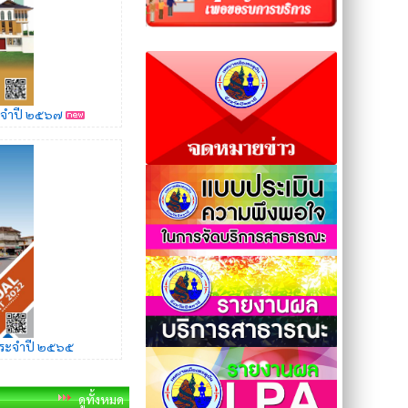
ะจำปี ๒๕๖๗
ประจำปี ๒๕๖๕
. 69 | อ่าน 0 ครั้ง)
เฉพาะเจาะจง
ดูทั้งหมด
(23 ก.ค. 69 |