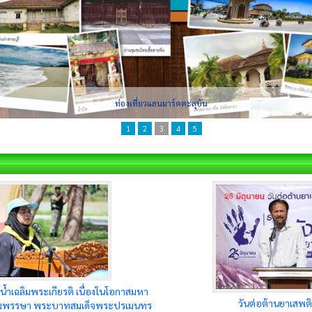
ท่องเที่ยวแลนมาร์คตะลุบัน
1
2
3
4
5
ว์น้ำเฉลิมพระเกียรติ เนื่องในโอกาสมหา
วันต่อต้านยาเสพต
มพรรษา พระบาทสมเด็จพระปรเมนทร