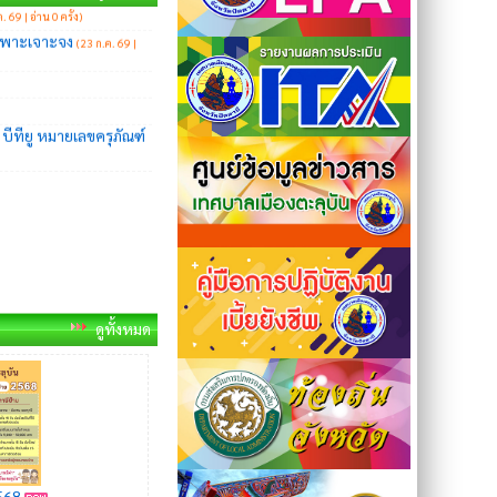
ทียู หมายเลขครุภัณฑ์
ดูทั้งหมด
568