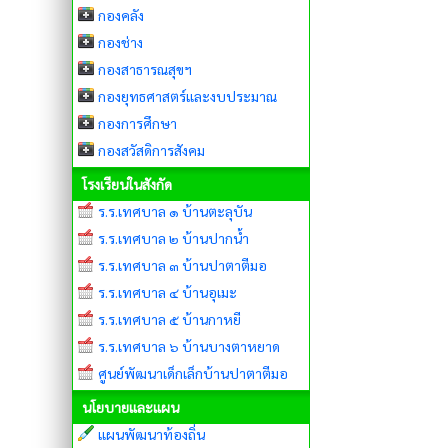
กองคลัง
กองช่าง
กองสาธารณสุขฯ
กองยุทธศาสตร์และงบประมาณ
กองการศึกษา
กองสวัสดิการสังคม
โรงเรียนในสังกัด
ร.ร.เทศบาล ๑ บ้านตะลุบัน
ร.ร.เทศบาล ๒ บ้านปากน้ำ
ร.ร.เทศบาล ๓ บ้านปาตาตีมอ
ร.ร.เทศบาล ๔ บ้านอุเมะ
ร.ร.เทศบาล ๕ บ้านกาหยี
ร.ร.เทศบาล ๖ บ้านบางตาหยาด
ศูนย์พัฒนาเด็กเล็กบ้านปาตาตีมอ
นโยบายและแผน
แผนพัฒนาท้องถิ่น