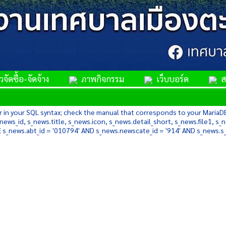
จัดซื้อ-จัดจ้าง
ภาพกิจกรรม
เว็บบอร์ด
สม
 in your SQL syntax; check the manual that corresponds to your MariaDB se
ews_id, s_news.title, s_news.icon, s_news.detail_short, s_news.file1, 
s_news.abt_id = '010794' AND s_news.newscate_id = '914' AND s_news.s_