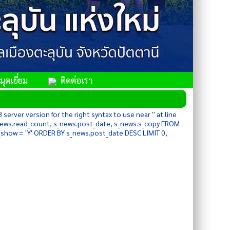
ุดเยี่ยม
ติดต่อเรา
rver version for the right syntax to use near '' at line
s_news.read_count, s_news.post_date, s_news.s_copy FROM
show = 'Y' ORDER BY s_news.post_date DESC LIMIT 0,