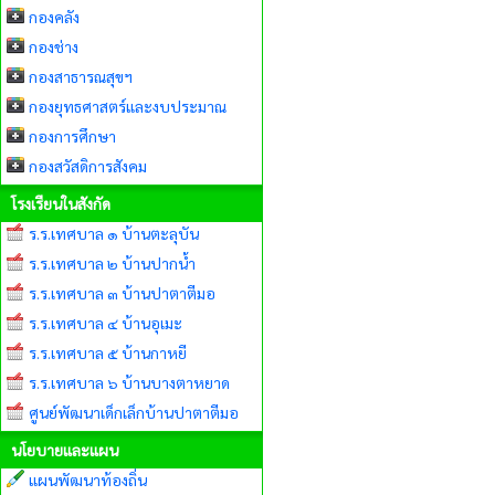
กองคลัง
กองช่าง
กองสาธารณสุขฯ
กองยุทธศาสตร์และงบประมาณ
กองการศึกษา
กองสวัสดิการสังคม
โรงเรียนในสังกัด
ร.ร.เทศบาล ๑ บ้านตะลุบัน
ร.ร.เทศบาล ๒ บ้านปากน้ำ
ร.ร.เทศบาล ๓ บ้านปาตาตีมอ
ร.ร.เทศบาล ๔ บ้านอุเมะ
ร.ร.เทศบาล ๕ บ้านกาหยี
ร.ร.เทศบาล ๖ บ้านบางตาหยาด
ศูนย์พัฒนาเด็กเล็กบ้านปาตาตีมอ
นโยบายและแผน
แผนพัฒนาท้องถิ่น