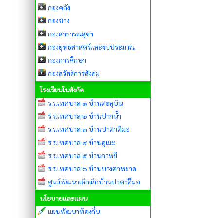
กองคลัง
กองช่าง
กองสาธารณสุขฯ
กองยุทธศาสตร์และงบประมาณ
กองการศึกษา
กองสวัสดิการสังคม
โรงเรียนในสังกัด
ร.ร.เทศบาล ๑ บ้านตะลุบัน
ร.ร.เทศบาล ๒ บ้านปากน้ำ
ร.ร.เทศบาล ๓ บ้านปาตาตีมอ
ร.ร.เทศบาล ๔ บ้านอุเมะ
ร.ร.เทศบาล ๕ บ้านกาหยี
ร.ร.เทศบาล ๖ บ้านบางตาหยาด
ศูนย์พัฒนาเด็กเล็กบ้านปาตาตีมอ
นโยบายและแผน
แผนพัฒนาท้องถิ่น